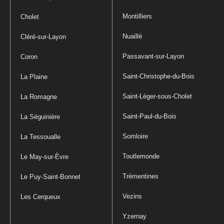
Montilliers
Cholet
Nuaillé
Cléré-sur-Layon
Passavant-sur-Layon
Coron
Saint-Christophe-du-Bois
La Plaine
Saint-Léger-sous-Cholet
La Romagne
Saint-Paul-du-Bois
La Séguinière
Somloire
La Tessoualle
Toutlemonde
Le May-sur-Èvre
Trémentines
Le Puy-Saint-Bonnet
Vezins
Les Cerqueux
Yzernay