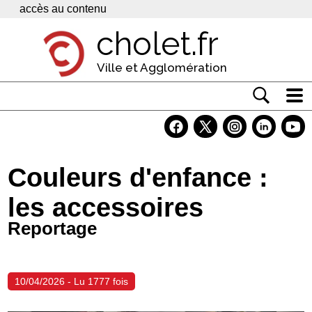
Panneau de gestion des cookies
accès au contenu
cholet.fr
Ville et Agglomération
Actualité
Vivre à Cholet
Couleurs d'enfance :
Economie
les accessoires
Services
Reportage
Contacts
10/04/2026 - Lu 1777 fois