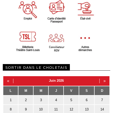
SORTIR DANS LE CHOLETAIS
«
Juin 2026
»
L
M
M
J
V
S
D
1
2
3
4
5
6
7
8
9
10
11
12
13
14