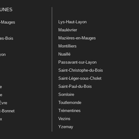
UNES
Lys-Haut-Layon
n-Mauges
Maulévrier
Mazières-en-Mauges
les-Bois
Montilliers
Nuaillé
ayon
Passavant-sur-Layon
Saint-Christophe-du-Bois
Saint-Léger-sous-Cholet
e
Saint-Paul-du-Bois
re
Somloire
le
Toutlemonde
Èvre
Trémentines
t-Bonnet
Vezins
ux
Yzernay