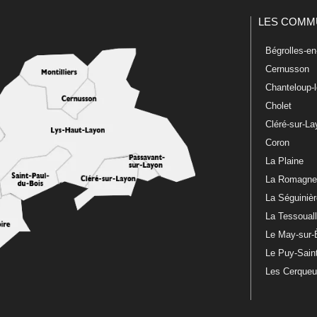
LES COMM
Bégrolles-e
Cernusson
Chanteloup-
Cholet
Cléré-sur-L
Coron
La Plaine
La Romagn
La Séguiniè
La Tessoual
Le May-sur-
Le Puy-Sain
Les Cerque