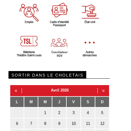
SORTIR DANS LE CHOLETAIS
«
Avril 2026
»
L
M
M
J
V
S
D
1
2
3
4
5
6
7
8
9
10
11
12