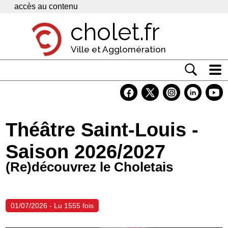
Panneau de gestion des cookies
accès au contenu
cholet.fr
Ville et Agglomération
Actualité
Vivre à Cholet
Théâtre Saint-Louis -
Economie
Saison 2026/2027
Services
(Re)découvrez le Choletais
Contacts
01/07/2026 - Lu 1555 fois