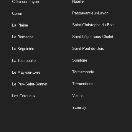
Nuaillé
Cléré-sur-Layon
Passavant-sur-Layon
Coron
Saint-Christophe-du-Bois
La Plaine
Saint-Léger-sous-Cholet
La Romagne
Saint-Paul-du-Bois
La Séguinière
Somloire
La Tessoualle
Toutlemonde
Le May-sur-Èvre
Trémentines
Le Puy-Saint-Bonnet
Vezins
Les Cerqueux
Yzernay