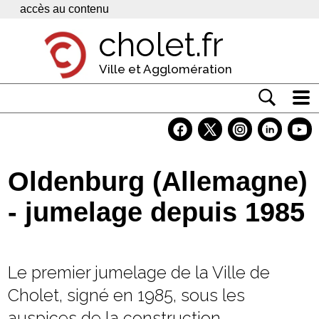
Panneau de gestion des cookies
accès au contenu
cholet.fr
Ville et Agglomération
Actualité
Vivre à Cholet
Oldenburg (Allemagne)
Economie
- jumelage depuis 1985
Services
Contacts
Le premier jumelage de la Ville de
Cholet, signé en 1985, sous les
auspices de la construction