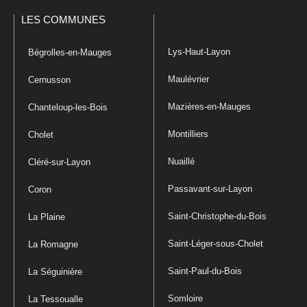
LES COMMUNES
Lys-Haut-Layon
Bégrolles-en-Mauges
Maulévrier
Cernusson
Mazières-en-Mauges
Chanteloup-les-Bois
Montilliers
Cholet
Nuaillé
Cléré-sur-Layon
Passavant-sur-Layon
Coron
Saint-Christophe-du-Bois
La Plaine
Saint-Léger-sous-Cholet
La Romagne
Saint-Paul-du-Bois
La Séguinière
Somloire
La Tessoualle