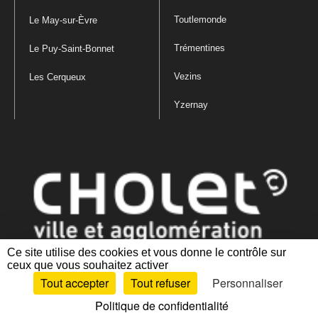
Toutlemonde
Le May-sur-Èvre
Trémentines
Le Puy-Saint-Bonnet
Vezins
Les Cerqueux
Yzernay
Ce site utilise des cookies et vous donne le contrôle sur
ceux que vous souhaitez activer
Mentions légales
|
Politique de confidentialité
|
Politique de gestion
Tout accepter
Tout refuser
Personnaliser
des cookies
|
Plan du site
|
Accessibilité : partiellement conforme
Politique de confidentialité
Artiphp - Ronald Guérin
© 2001-2024 est un logiciel libre distribué sous licence GPL.