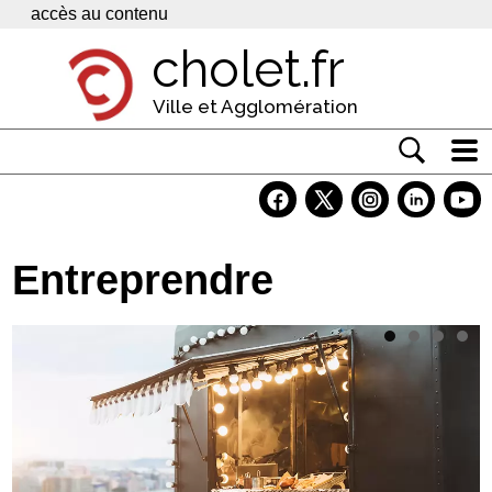
Panneau de gestion des cookies
accès au contenu
cholet.fr
Ville et Agglomération
Actualité
Vivre à Cholet
Entreprendre
Economie
Services
Contacts