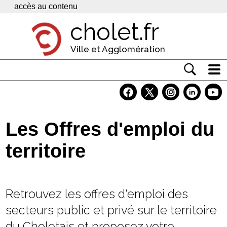
Panneau de gestion des cookies
accès au contenu
cholet.fr
Ville et Agglomération
Actualité
Vivre à Cholet
Les Offres d'emploi du
Economie
territoire
Services
Contacts
Retrouvez les offres d'emploi des
secteurs public et privé sur le territoire
du Choletais et proposez votre