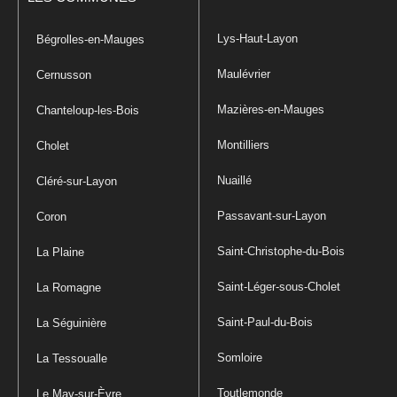
Lys-Haut-Layon
Bégrolles-en-Mauges
Maulévrier
Cernusson
Mazières-en-Mauges
Chanteloup-les-Bois
Montilliers
Cholet
Nuaillé
Cléré-sur-Layon
Passavant-sur-Layon
Coron
Saint-Christophe-du-Bois
La Plaine
Saint-Léger-sous-Cholet
La Romagne
Saint-Paul-du-Bois
La Séguinière
Somloire
La Tessoualle
Toutlemonde
Le May-sur-Èvre