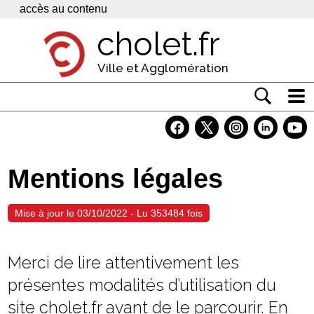
Panneau de gestion des cookies
accès au contenu
cholet.fr
Ville et Agglomération
Actualité
Vivre à Cholet
Mentions légales
Economie
Services
Mise à jour le 03/10/2022 - Lu 353484 fois
Contacts
Merci de lire attentivement les
présentes modalités d’utilisation du
site cholet.fr avant de le parcourir. En