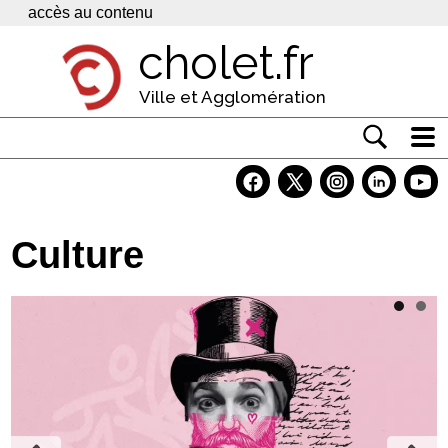
Panneau de gestion des cookies
accès au contenu
cholet.fr
Ville et Agglomération
Actualité
Vivre à Cholet
Culture
Economie
Services
Contacts