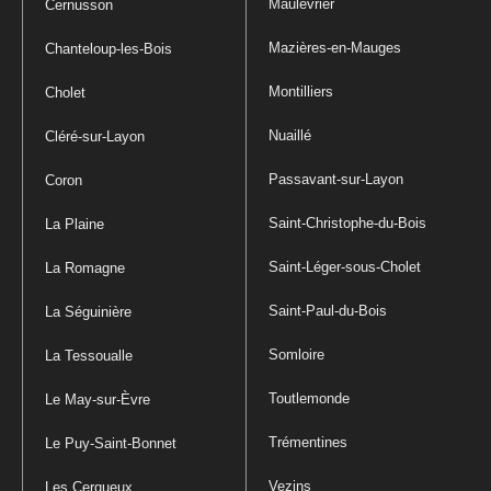
Maulévrier
Cernusson
Mazières-en-Mauges
Chanteloup-les-Bois
Montilliers
Cholet
Nuaillé
Cléré-sur-Layon
Passavant-sur-Layon
Coron
Saint-Christophe-du-Bois
La Plaine
Saint-Léger-sous-Cholet
La Romagne
Saint-Paul-du-Bois
La Séguinière
Somloire
La Tessoualle
Toutlemonde
Le May-sur-Èvre
Trémentines
Le Puy-Saint-Bonnet
Vezins
Les Cerqueux