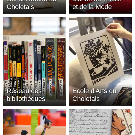
Choletais
et de la Mode
Réseau des
Ecole d'Arts du
bibliothèques
Choletais