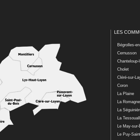
LES COMM
Bégrolles-e
Cernusson
Chanteloup-
Cholet
Cléré-sur-L
Coron
La Plaine
La Romagn
La Séguiniè
La Tessoual
Le May-sur-
Le Puy-Sain