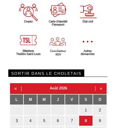
SORTIR DANS LE CHOLETAIS
«
Août 2026
»
L
M
M
J
V
S
D
1
2
3
4
5
6
7
8
9