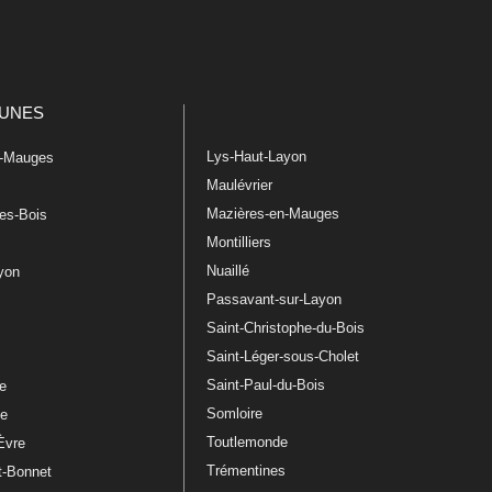
UNES
Lys-Haut-Layon
n-Mauges
Maulévrier
Mazières-en-Mauges
les-Bois
Montilliers
Nuaillé
ayon
Passavant-sur-Layon
Saint-Christophe-du-Bois
Saint-Léger-sous-Cholet
e
Saint-Paul-du-Bois
re
Somloire
le
Toutlemonde
Èvre
Trémentines
t-Bonnet