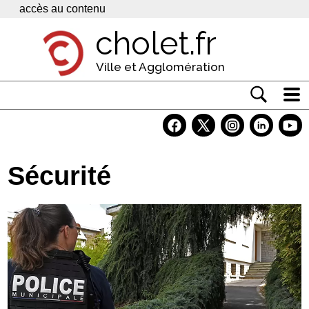
Panneau de gestion des cookies
accès au contenu
cholet.fr
Ville et Agglomération
Actualité
Vivre à Cholet
Sécurité
Economie
Services
Contacts