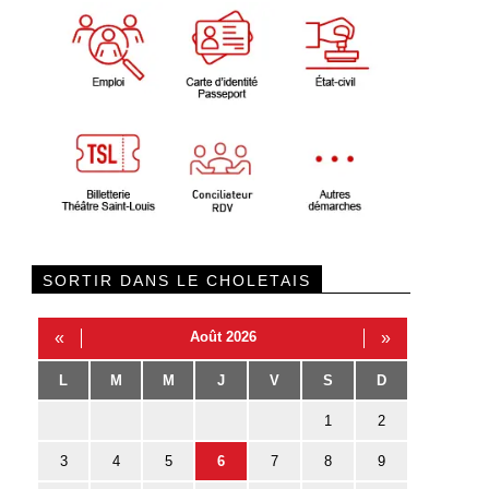
SORTIR DANS LE CHOLETAIS
«
Août 2026
»
L
M
M
J
V
S
D
1
2
3
4
5
6
7
8
9