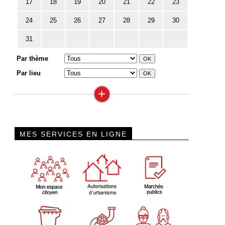
17
18
19
20
21
22
23
24
25
26
27
28
29
30
31
Par thème
Par lieu
+
MES SERVICES EN LIGNE