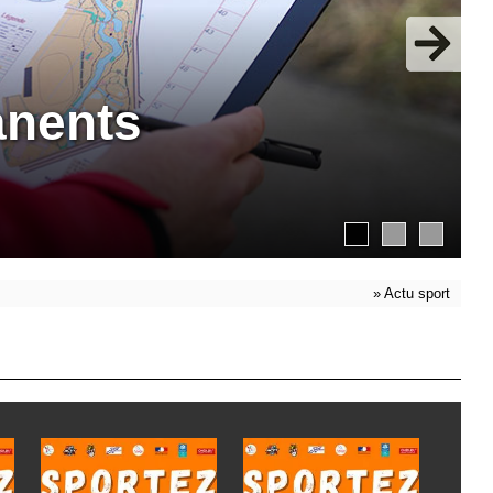
anents
»
Actu sport