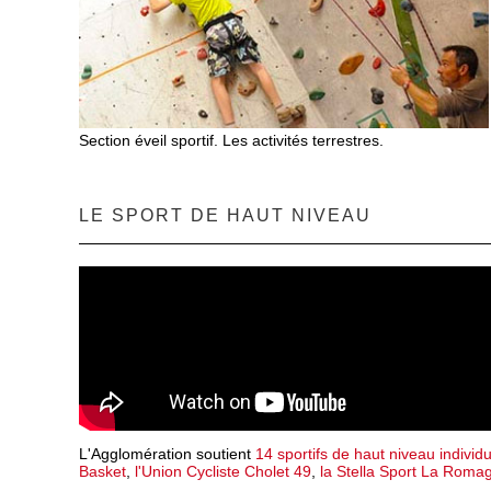
Section éveil sportif. Les activités terrestres.
LE SPORT DE HAUT NIVEAU
L'Agglomération soutient
14 sportifs de haut niveau individ
Basket
,
l'Union Cycliste Cholet 49
,
la Stella Sport La Roma