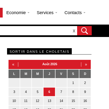
Economie
Services
Contacts
X
SORTIR DANS LE CHOLETAIS
«
Août 2026
»
L
M
M
J
V
S
D
1
2
3
4
5
6
7
8
9
10
11
12
13
14
15
16