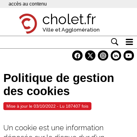
Panneau de gestion des cookies
accès au contenu
cholet.fr
Ville et Agglomération
Actualité
Vivre à Cholet
Politique de gestion
Economie
des cookies
Services
Contacts
Mise à jour le 03/10/2022 - Lu 187407 fois
Un cookie est une information