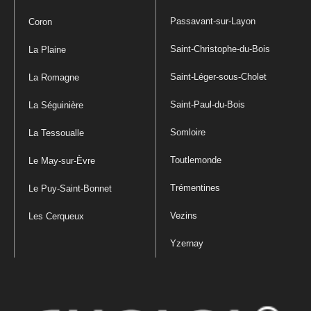
Passavant-sur-Layon
Coron
Saint-Christophe-du-Bois
La Plaine
Saint-Léger-sous-Cholet
La Romagne
Saint-Paul-du-Bois
La Séguinière
Somloire
La Tessoualle
Toutlemonde
Le May-sur-Èvre
Trémentines
Le Puy-Saint-Bonnet
Vezins
Les Cerqueux
Yzernay