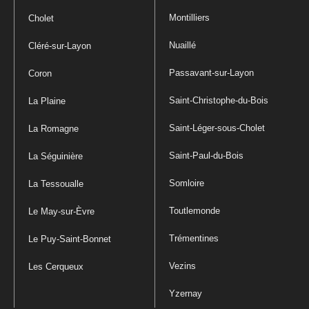
Montilliers
Cholet
Nuaillé
Cléré-sur-Layon
Passavant-sur-Layon
Coron
Saint-Christophe-du-Bois
La Plaine
Saint-Léger-sous-Cholet
La Romagne
Saint-Paul-du-Bois
La Séguinière
Somloire
La Tessoualle
Toutlemonde
Le May-sur-Èvre
Trémentines
Le Puy-Saint-Bonnet
Vezins
Les Cerqueux
Yzernay