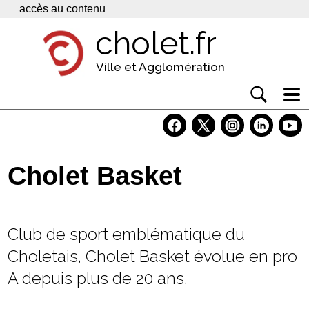
Panneau de gestion des cookies
accès au contenu
cholet.fr
Ville et Agglomération
Actualité
Vivre à Cholet
Cholet Basket
Economie
Services
Club de sport emblématique du
Contacts
Choletais, Cholet Basket évolue en pro
A depuis plus de 20 ans.