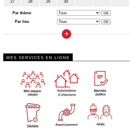
27
28
29
30
Par thème
Par lieu
+
MES SERVICES EN LIGNE