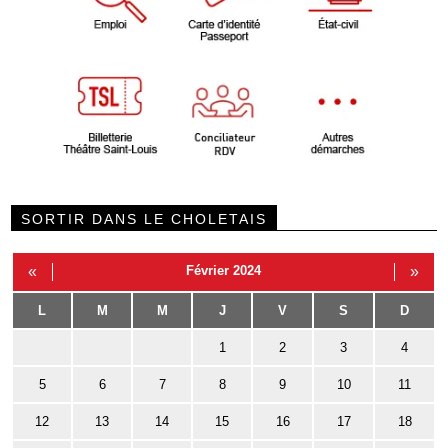
SORTIR DANS LE CHOLETAIS
«
Février 2024
»
L
M
M
J
V
S
D
1
2
3
4
5
6
7
8
9
10
11
12
13
14
15
16
17
18