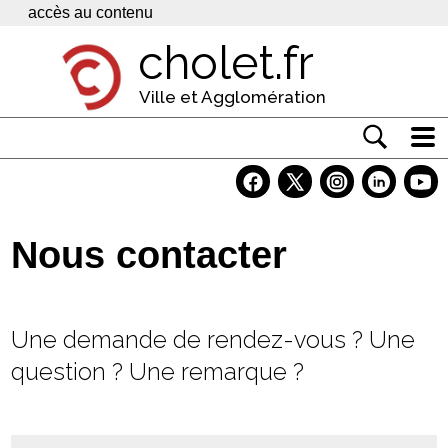
Panneau de gestion des cookies
accès au contenu
cholet.fr
Ville et Agglomération
Actualité
Vivre à Cholet
Nous contacter
Economie
Services
Une demande de rendez-vous ? Une
Contacts
question ? Une remarque ?