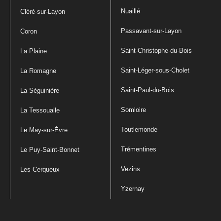
Nuaillé
Cléré-sur-Layon
Passavant-sur-Layon
Coron
Saint-Christophe-du-Bois
La Plaine
Saint-Léger-sous-Cholet
La Romagne
Saint-Paul-du-Bois
La Séguinière
Somloire
La Tessoualle
Toutlemonde
Le May-sur-Èvre
Trémentines
Le Puy-Saint-Bonnet
Vezins
Les Cerqueux
Yzernay