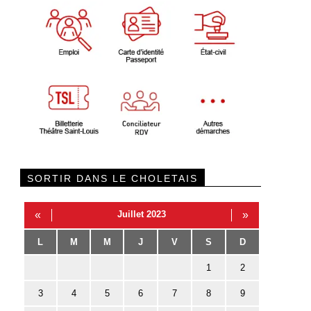
SORTIR DANS LE CHOLETAIS
«
Juillet 2023
»
L
M
M
J
V
S
D
1
2
3
4
5
6
7
8
9