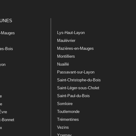
UNES
Lys-Haut-Layon
n-Mauges
Maulévrier
Mazières-en-Mauges
les-Bois
Montilliers
Nuaillé
ayon
Passavant-sur-Layon
Saint-Christophe-du-Bois
Saint-Léger-sous-Cholet
e
Saint-Paul-du-Bois
re
Somloire
le
Toutlemonde
Èvre
Trémentines
t-Bonnet
Vezins
ux
Yzernay