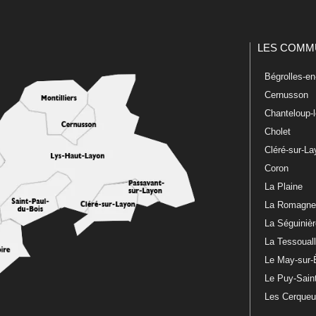
LES COMM
Bégrolles-e
Cernusson
Chanteloup-
Cholet
Cléré-sur-L
Coron
La Plaine
La Romagn
La Séguiniè
La Tessoual
Le May-sur-
Le Puy-Sain
Les Cerque