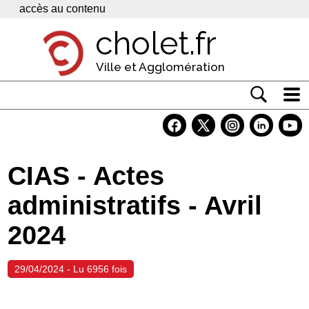
Panneau de gestion des cookies
accès au contenu
cholet.fr
Ville et Agglomération
Actualité
Vivre à Cholet
CIAS - Actes
Economie
administratifs - Avril
Services
2024
Contacts
29/04/2024 - Lu 6956 fois