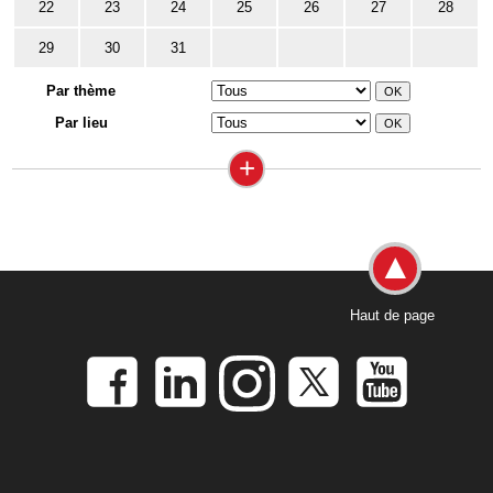
22
23
24
25
26
27
28
29
30
31
Par thème
Par lieu
+
Haut de page