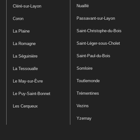
Nuaillé
Cléré-sur-Layon
Passavant-sur-Layon
Coron
Saint-Christophe-du-Bois
La Plaine
Saint-Léger-sous-Cholet
La Romagne
Saint-Paul-du-Bois
La Séguinière
Somloire
La Tessoualle
Toutlemonde
Le May-sur-Èvre
Trémentines
Le Puy-Saint-Bonnet
Vezins
Les Cerqueux
Yzernay