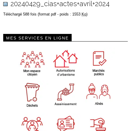
20240429_cias+actes+avril+2024
Téléchargé 588 fois (format pdf - poids : 1553
Ko
)
MES SERVICES EN LIGNE