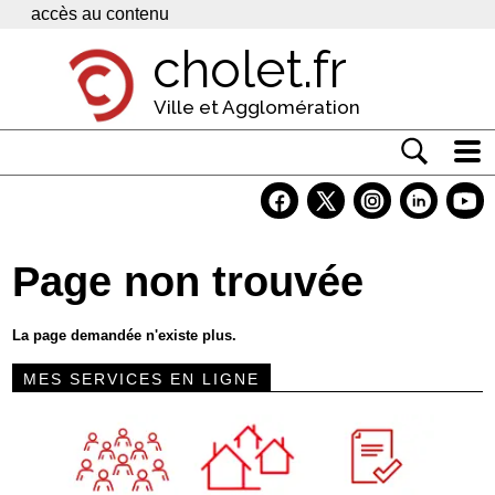
Panneau de gestion des cookies
accès au contenu
cholet.fr
Ville et Agglomération
Actualité
Vivre à Cholet
Page non trouvée
Economie
Services
La page demandée n'existe plus.
Contacts
MES SERVICES EN LIGNE