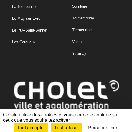
Somloire
La Tessoualle
Toutlemonde
Le May-sur-Èvre
Trémentines
Le Puy-Saint-Bonnet
Vezins
Les Cerqueux
Yzernay
Ce site utilise des cookies et vous donne le contrôle sur
ceux que vous souhaitez activer
Mentions légales
|
Politique de confidentialité
|
Politique de gestion
Tout accepter
Tout refuser
Personnaliser
des cookies
|
Plan du site
|
Accessibilité : partiellement conforme