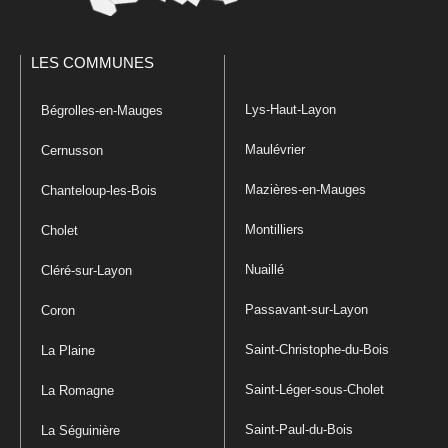
LES COMMUNES
Lys-Haut-Layon
Bégrolles-en-Mauges
Maulévrier
Cernusson
Mazières-en-Mauges
Chanteloup-les-Bois
Montilliers
Cholet
Nuaillé
Cléré-sur-Layon
Passavant-sur-Layon
Coron
Saint-Christophe-du-Bois
La Plaine
Saint-Léger-sous-Cholet
La Romagne
Saint-Paul-du-Bois
La Séguinière