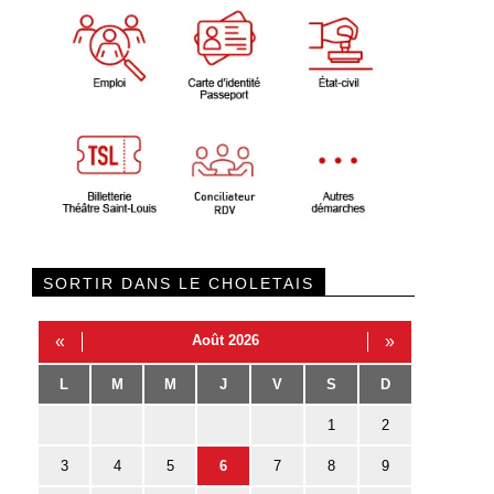
SORTIR DANS LE CHOLETAIS
«
Août 2026
»
L
M
M
J
V
S
D
1
2
3
4
5
6
7
8
9