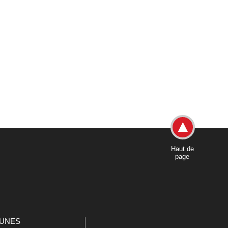
Haut de
page
UNES