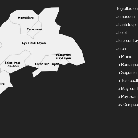
Bégrolles-e
Cernusson
Chanteloup-
Cholet
Cléré-sur-L
Coron
La Plaine
La Romagn
La Séguiniè
La Tessoual
Le May-sur-
Le Puy-Sain
Les Cerque