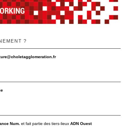
NEMENT ?
ature@choletagglomeration.fr
ue
rance Num.
et fait partie des tiers-lieux
ADN Ouest