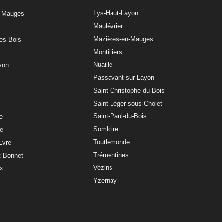
Lys-Haut-Layon
n-Mauges
Maulévrier
Mazières-en-Mauges
les-Bois
Montilliers
Nuaillé
ayon
Passavant-sur-Layon
Saint-Christophe-du-Bois
Saint-Léger-sous-Cholet
e
Saint-Paul-du-Bois
re
Somloire
le
Toutlemonde
Èvre
Trémentines
t-Bonnet
Vezins
ux
Yzernay