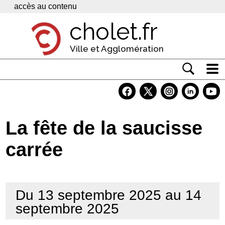
Panneau de gestion des cookies
accès au contenu
cholet.fr
Ville et Agglomération
Actualité
Vivre à Cholet
La fête de la saucisse
Economie
carrée
Services
Contacts
Du 13 septembre 2025 au 14
septembre 2025