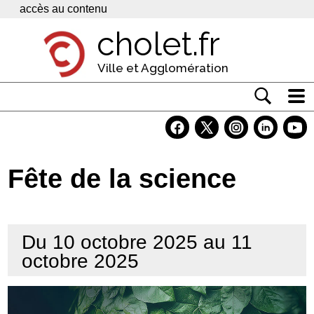
Panneau de gestion des cookies
accès au contenu
cholet.fr
Ville et Agglomération
Actualité
Vivre à Cholet
Fête de la science
Economie
Services
Du 10 octobre 2025 au 11
Contacts
octobre 2025