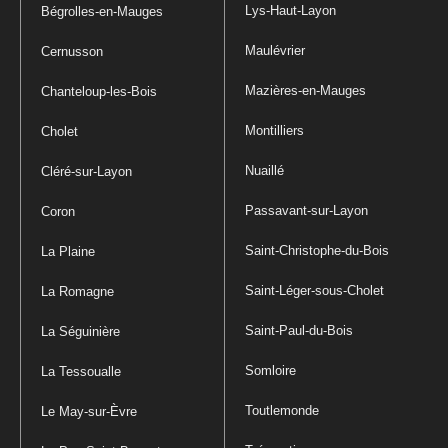
Lys-Haut-Layon
Bégrolles-en-Mauges
Maulévrier
Cernusson
Mazières-en-Mauges
Chanteloup-les-Bois
Montilliers
Cholet
Nuaillé
Cléré-sur-Layon
Passavant-sur-Layon
Coron
Saint-Christophe-du-Bois
La Plaine
Saint-Léger-sous-Cholet
La Romagne
Saint-Paul-du-Bois
La Séguinière
Somloire
La Tessoualle
Toutlemonde
Le May-sur-Èvre