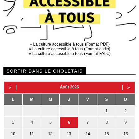
»
La culture accessible à tous (Format PDF)
»
La culture accessible à tous (Format audio)
»
La culture accessible à tous (Format FALC)
SORTIR DANS LE CHOLETAIS
«
Août 2026
»
L
M
M
J
V
S
D
1
2
3
4
5
6
7
8
9
10
11
12
13
14
15
16