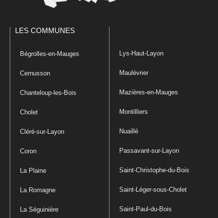
LES COMMUNES
Lys-Haut-Layon
Bégrolles-en-Mauges
Maulévrier
Cernusson
Mazières-en-Mauges
Chanteloup-les-Bois
Montilliers
Cholet
Nuaillé
Cléré-sur-Layon
Passavant-sur-Layon
Coron
Saint-Christophe-du-Bois
La Plaine
Saint-Léger-sous-Cholet
La Romagne
Saint-Paul-du-Bois
La Séguinière