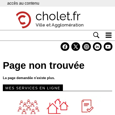
Panneau de gestion des cookies
accès au contenu
cholet.fr
Ville et Agglomération
Actualité
Vivre à Cholet
Page non trouvée
Economie
Services
La page demandée n'existe plus.
Contacts
MES SERVICES EN LIGNE