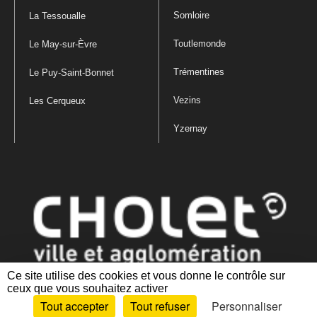
Somloire
La Tessoualle
Toutlemonde
Le May-sur-Èvre
Trémentines
Le Puy-Saint-Bonnet
Vezins
Les Cerqueux
Yzernay
Ce site utilise des cookies et vous donne le contrôle sur
ceux que vous souhaitez activer
Mentions légales
|
Politique de confidentialité
|
Politique de gestion
Tout accepter
Tout refuser
Personnaliser
des cookies
|
Plan du site
|
Accessibilité : partiellement conforme