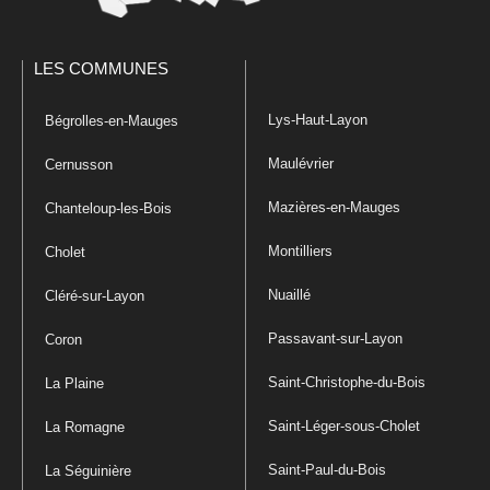
LES COMMUNES
Lys-Haut-Layon
Bégrolles-en-Mauges
Maulévrier
Cernusson
Mazières-en-Mauges
Chanteloup-les-Bois
Montilliers
Cholet
Nuaillé
Cléré-sur-Layon
Passavant-sur-Layon
Coron
Saint-Christophe-du-Bois
La Plaine
Saint-Léger-sous-Cholet
La Romagne
Saint-Paul-du-Bois
La Séguinière