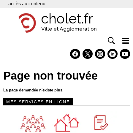
Panneau de gestion des cookies
accès au contenu
cholet.fr
Ville et Agglomération
Actualité
Vivre à Cholet
Page non trouvée
Economie
Services
La page demandée n'existe plus.
Contacts
MES SERVICES EN LIGNE