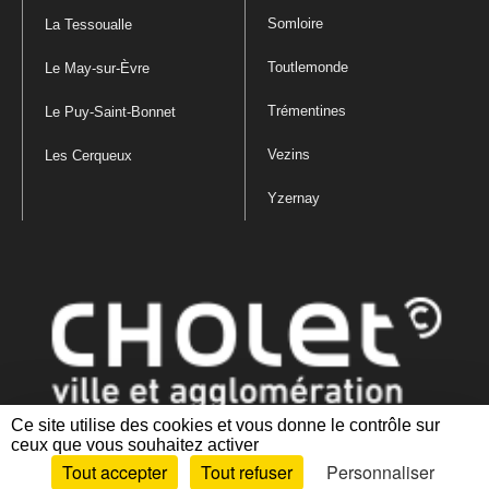
Somloire
La Tessoualle
Toutlemonde
Le May-sur-Èvre
Trémentines
Le Puy-Saint-Bonnet
Vezins
Les Cerqueux
Yzernay
Ce site utilise des cookies et vous donne le contrôle sur
ceux que vous souhaitez activer
Mentions légales
|
Politique de confidentialité
|
Politique de gestion
Tout accepter
Tout refuser
Personnaliser
des cookies
|
Plan du site
|
Accessibilité : partiellement conforme