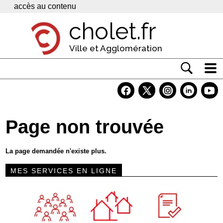
Panneau de gestion des cookies
accès au contenu
cholet.fr
Ville et Agglomération
Actualité
Vivre à Cholet
Page non trouvée
Economie
Services
La page demandée n'existe plus.
Contacts
MES SERVICES EN LIGNE