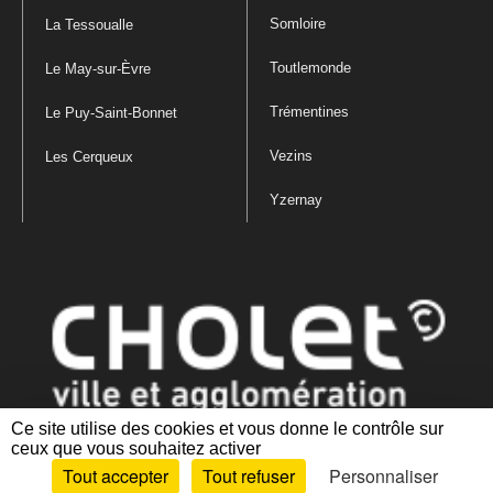
Somloire
La Tessoualle
Toutlemonde
Le May-sur-Èvre
Trémentines
Le Puy-Saint-Bonnet
Vezins
Les Cerqueux
Yzernay
Ce site utilise des cookies et vous donne le contrôle sur
ceux que vous souhaitez activer
Mentions légales
|
Politique de confidentialité
|
Politique de gestion
Tout accepter
Tout refuser
Personnaliser
des cookies
|
Plan du site
|
Accessibilité : partiellement conforme