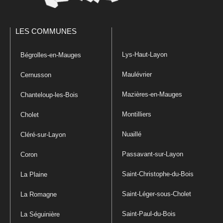
LES COMMUNES
Lys-Haut-Layon
Bégrolles-en-Mauges
Maulévrier
Cernusson
Mazières-en-Mauges
Chanteloup-les-Bois
Montilliers
Cholet
Nuaillé
Cléré-sur-Layon
Passavant-sur-Layon
Coron
Saint-Christophe-du-Bois
La Plaine
Saint-Léger-sous-Cholet
La Romagne
Saint-Paul-du-Bois
La Séguinière