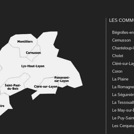
LES COMM
Bégrolles-e
Cernusson
Chanteloup-
Cholet
Cléré-sur-L
Coron
La Plaine
La Romagn
La Séguiniè
La Tessoual
Le May-sur-
Le Puy-Sain
Les Cerque