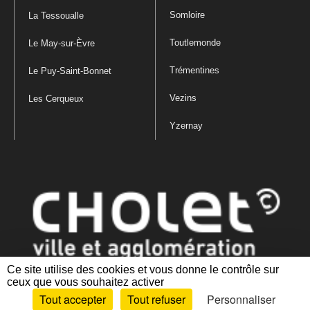
Somloire
La Tessoualle
Toutlemonde
Le May-sur-Èvre
Trémentines
Le Puy-Saint-Bonnet
Vezins
Les Cerqueux
Yzernay
Ce site utilise des cookies et vous donne le contrôle sur
ceux que vous souhaitez activer
Mentions légales
|
Politique de confidentialité
|
Politique de gestion
Tout accepter
Tout refuser
Personnaliser
des cookies
|
Plan du site
|
Accessibilité : partiellement conforme