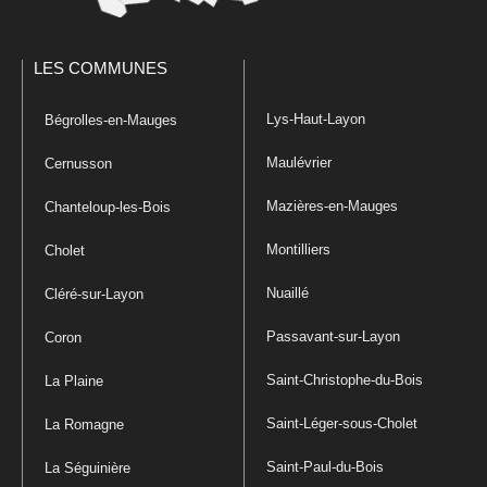
LES COMMUNES
Lys-Haut-Layon
Bégrolles-en-Mauges
Maulévrier
Cernusson
Mazières-en-Mauges
Chanteloup-les-Bois
Montilliers
Cholet
Nuaillé
Cléré-sur-Layon
Passavant-sur-Layon
Coron
Saint-Christophe-du-Bois
La Plaine
Saint-Léger-sous-Cholet
La Romagne
Saint-Paul-du-Bois
La Séguinière