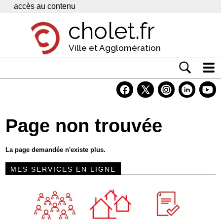
Panneau de gestion des cookies
accès au contenu
cholet.fr
Ville et Agglomération
Actualité
Vivre à Cholet
Page non trouvée
Economie
Services
La page demandée n'existe plus.
Contacts
MES SERVICES EN LIGNE