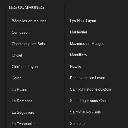
LES COMMUNES
Lys-Haut-Layon
Bégrolles-en-Mauges
Maulévrier
Cernusson
Mazières-en-Mauges
Chanteloup-les-Bois
Montilliers
Cholet
Nuaillé
Cléré-sur-Layon
Passavant-sur-Layon
Coron
Saint-Christophe-du-Bois
La Plaine
Saint-Léger-sous-Cholet
La Romagne
Saint-Paul-du-Bois
La Séguinière
Somloire
La Tessoualle