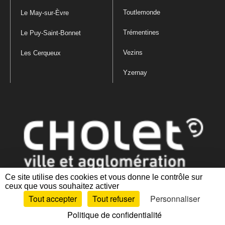
Toutlemonde
Le May-sur-Èvre
Trémentines
Le Puy-Saint-Bonnet
Vezins
Les Cerqueux
Yzernay
Ce site utilise des cookies et vous donne le contrôle sur
ceux que vous souhaitez activer
Mentions légales
|
Politique de confidentialité
|
Politique de gestion
Tout accepter
Tout refuser
Personnaliser
des cookies
|
Plan du site
|
Accessibilité : partiellement conforme
Politique de confidentialité
Artiphp - Ronald Guérin
© 2001-2024 est un logiciel libre distribué sous licence GPL.