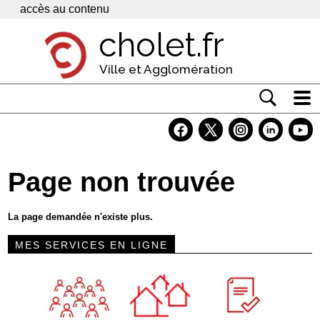
Panneau de gestion des cookies
accès au contenu
cholet.fr
Ville et Agglomération
Actualité
Vivre à Cholet
Page non trouvée
Economie
Services
La page demandée n'existe plus.
Contacts
MES SERVICES EN LIGNE