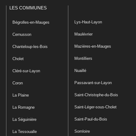
LES COMMUNES
Lys-Haut-Layon
Bégrolles-en-Mauges
Maulévrier
Cernusson
Mazières-en-Mauges
Chanteloup-les-Bois
Montilliers
Cholet
Nuaillé
Cléré-sur-Layon
Passavant-sur-Layon
Coron
Saint-Christophe-du-Bois
La Plaine
Saint-Léger-sous-Cholet
La Romagne
Saint-Paul-du-Bois
La Séguinière
Somloire
La Tessoualle