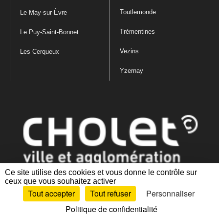
Toutlemonde
Le May-sur-Èvre
Trémentines
Le Puy-Saint-Bonnet
Vezins
Les Cerqueux
Yzernay
Ce site utilise des cookies et vous donne le contrôle sur
ceux que vous souhaitez activer
Mentions légales
|
Politique de confidentialité
|
Politique de gestion
Tout accepter
Tout refuser
Personnaliser
des cookies
|
Plan du site
|
Accessibilité : partiellement conforme
Politique de confidentialité
Artiphp - Ronald Guérin
© 2001-2024 est un logiciel libre distribué sous licence GPL.