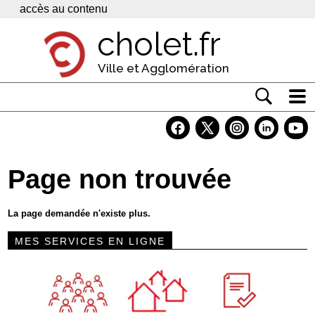
Panneau de gestion des cookies
accès au contenu
cholet.fr
Ville et Agglomération
Actualité
Vivre à Cholet
Page non trouvée
Economie
Services
La page demandée n'existe plus.
Contacts
MES SERVICES EN LIGNE