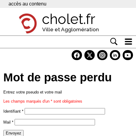
Panneau de gestion des cookies
accès au contenu
cholet.fr
Ville et Agglomération
Actualité
Vivre à Cholet
Mot de passe perdu
Economie
Services
Entrez votre pseudo et votre mail
Les champs marqués d'un * sont obligatoires
Contacts
Identifiant
*
Mail
*