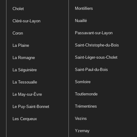
Montilliers
Cholet
Nuaillé
Cléré-sur-Layon
Passavant-sur-Layon
Coron
Saint-Christophe-du-Bois
La Plaine
Saint-Léger-sous-Cholet
La Romagne
Saint-Paul-du-Bois
La Séguinière
Somloire
La Tessoualle
Toutlemonde
Le May-sur-Èvre
Trémentines
Le Puy-Saint-Bonnet
Vezins
Les Cerqueux
Yzernay