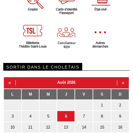
SORTIR DANS LE CHOLETAIS
«
Août 2026
»
L
M
M
J
V
S
D
1
2
3
4
5
6
7
8
9
10
11
12
13
14
15
16