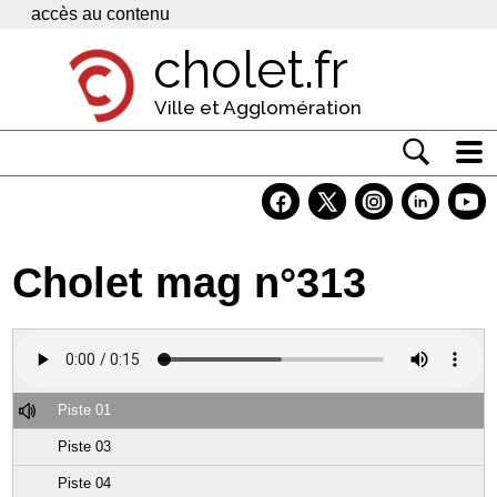
Panneau de gestion des cookies
accès au contenu
cholet.fr
Ville et Agglomération
Actualité
Vivre à Cholet
Cholet mag n°313
Economie
Services
Contacts
Piste 01
Piste 03
Piste 04