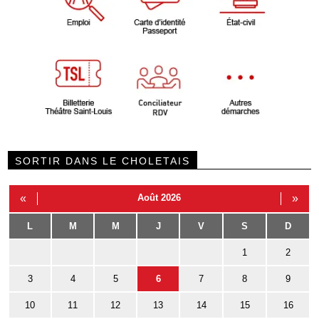
SORTIR DANS LE CHOLETAIS
«
Août 2026
»
L
M
M
J
V
S
D
1
2
3
4
5
6
7
8
9
10
11
12
13
14
15
16