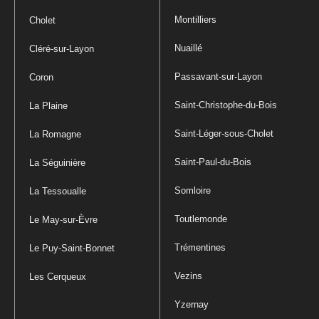
Montilliers
Cholet
Nuaillé
Cléré-sur-Layon
Passavant-sur-Layon
Coron
Saint-Christophe-du-Bois
La Plaine
Saint-Léger-sous-Cholet
La Romagne
Saint-Paul-du-Bois
La Séguinière
Somloire
La Tessoualle
Toutlemonde
Le May-sur-Èvre
Trémentines
Le Puy-Saint-Bonnet
Vezins
Les Cerqueux
Yzernay