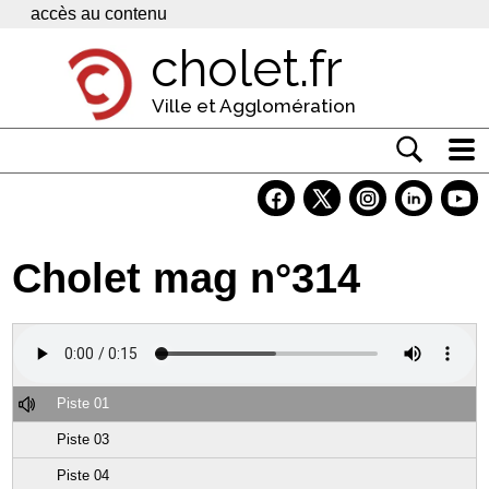
Panneau de gestion des cookies
accès au contenu
cholet.fr
Ville et Agglomération
Actualité
Vivre à Cholet
Cholet mag n°314
Economie
Services
Contacts
Piste 01
Piste 03
Piste 04