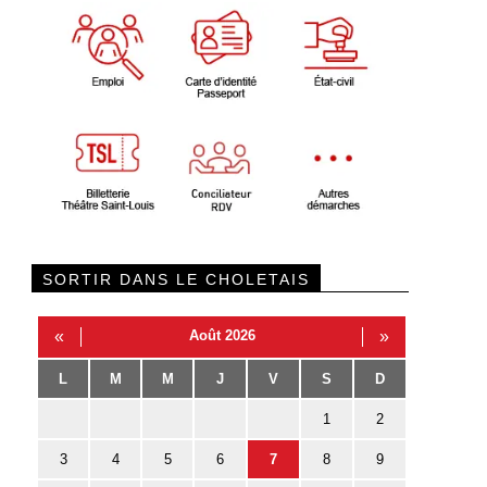
SORTIR DANS LE CHOLETAIS
«
Août 2026
»
L
M
M
J
V
S
D
1
2
3
4
5
6
7
8
9