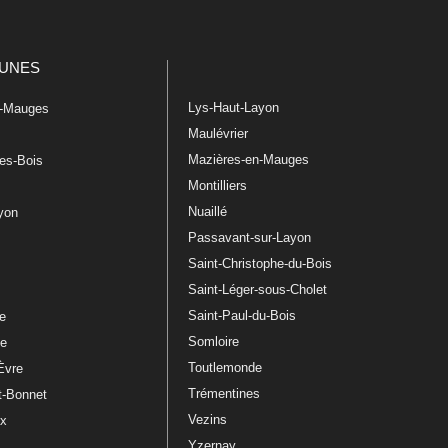
UNES
Lys-Haut-Layon
n-Mauges
Maulévrier
Mazières-en-Mauges
les-Bois
Montilliers
Nuaillé
ayon
Passavant-sur-Layon
Saint-Christophe-du-Bois
Saint-Léger-sous-Cholet
e
Saint-Paul-du-Bois
re
Somloire
le
Toutlemonde
Èvre
Trémentines
t-Bonnet
Vezins
ux
Yzernay