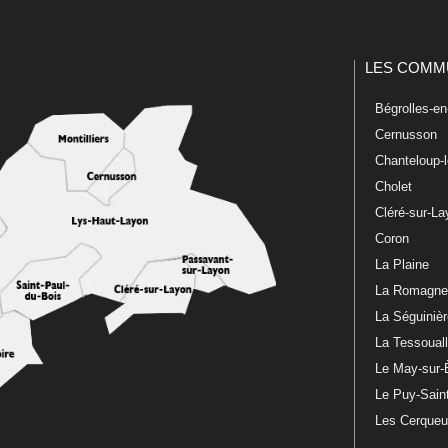
LES COMM
Bégrolles-e
Cernusson
Chanteloup-
Cholet
Cléré-sur-L
Coron
La Plaine
La Romagn
La Séguiniè
La Tessoual
Le May-sur-
Le Puy-Sain
Les Cerque