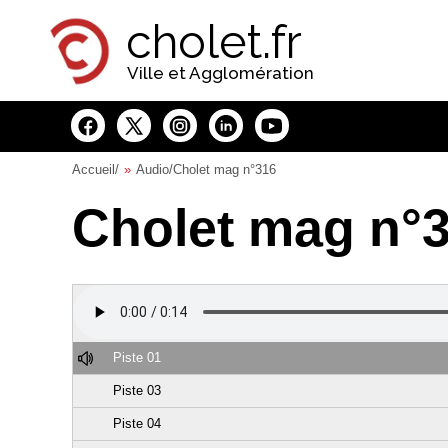
Panneau de gestion des cookies
cholet.fr
Ville et Agglomération
Accueil
/
Audio
/Cholet mag n°316
Cholet mag n°
Piste 01
Piste 03
Piste 04