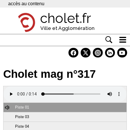
Panneau de gestion des cookies
accès au contenu
cholet.fr
Ville et Agglomération
Actualité
Vivre à Cholet
Cholet mag n°317
Economie
Services
Contacts
Piste 01
Piste 03
Piste 04