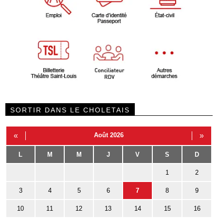
SORTIR DANS LE CHOLETAIS
«
Août 2026
»
L
M
M
J
V
S
D
1
2
3
4
5
6
7
8
9
10
11
12
13
14
15
16