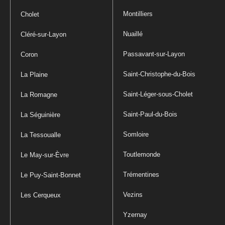
Montilliers
Cholet
Nuaillé
Cléré-sur-Layon
Passavant-sur-Layon
Coron
Saint-Christophe-du-Bois
La Plaine
Saint-Léger-sous-Cholet
La Romagne
Saint-Paul-du-Bois
La Séguinière
Somloire
La Tessoualle
Toutlemonde
Le May-sur-Èvre
Trémentines
Le Puy-Saint-Bonnet
Vezins
Les Cerqueux
Yzernay