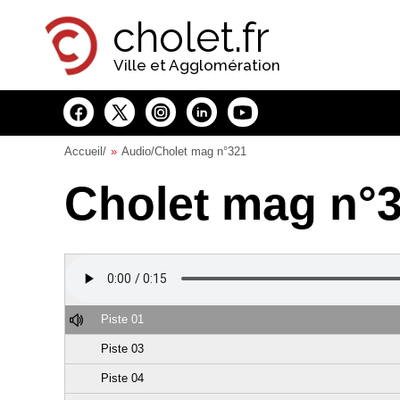
Panneau de gestion des cookies
cholet.fr
Ville et Agglomération
Accueil
/
Audio
/Cholet mag n°321
Cholet mag n°
Piste 01
Piste 03
Piste 04