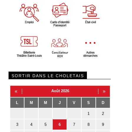
SORTIR DANS LE CHOLETAIS
«
Août 2026
»
L
M
M
J
V
S
D
1
2
3
4
5
6
7
8
9