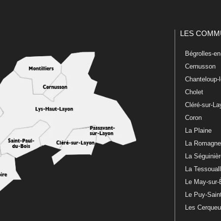
LES COMM
Bégrolles-e
Cernusson
Chanteloup-
Cholet
Cléré-sur-L
Coron
La Plaine
La Romagn
La Séguiniè
La Tessoual
Le May-sur-
Le Puy-Sain
Les Cerque