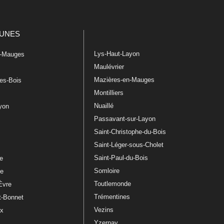
UNES
Lys-Haut-Layon
n-Mauges
Maulévrier
Mazières-en-Mauges
les-Bois
Montilliers
Nuaillé
ayon
Passavant-sur-Layon
Saint-Christophe-du-Bois
Saint-Léger-sous-Cholet
e
Saint-Paul-du-Bois
re
Somloire
le
Toutlemonde
Èvre
Trémentines
t-Bonnet
Vezins
ux
Yzernay