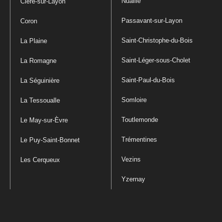
Nuaillé
Cléré-sur-Layon
Passavant-sur-Layon
Coron
Saint-Christophe-du-Bois
La Plaine
Saint-Léger-sous-Cholet
La Romagne
Saint-Paul-du-Bois
La Séguinière
Somloire
La Tessoualle
Toutlemonde
Le May-sur-Èvre
Trémentines
Le Puy-Saint-Bonnet
Vezins
Les Cerqueux
Yzernay