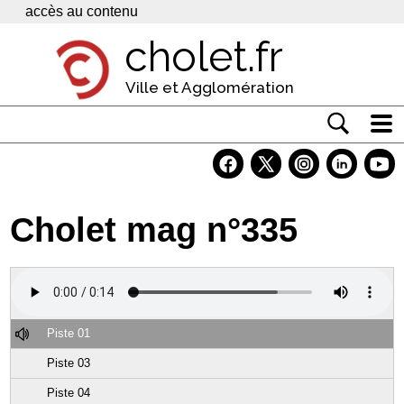
Panneau de gestion des cookies
accès au contenu
cholet.fr
Ville et Agglomération
Actualité
Vivre à Cholet
Cholet mag n°335
Economie
Services
Contacts
Piste 01
Piste 03
Piste 04