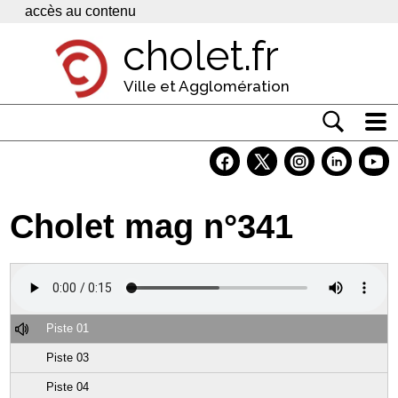
Panneau de gestion des cookies
accès au contenu
cholet.fr
Ville et Agglomération
Actualité
Vivre à Cholet
Cholet mag n°341
Economie
Services
Contacts
Piste 01
Piste 03
Piste 04