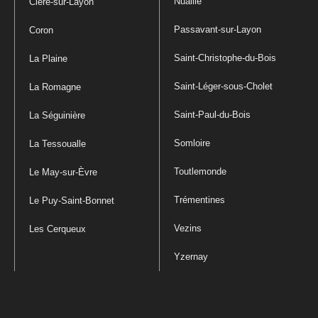
Nuaillé
Cléré-sur-Layon
Passavant-sur-Layon
Coron
Saint-Christophe-du-Bois
La Plaine
Saint-Léger-sous-Cholet
La Romagne
Saint-Paul-du-Bois
La Séguinière
Somloire
La Tessoualle
Toutlemonde
Le May-sur-Èvre
Trémentines
Le Puy-Saint-Bonnet
Vezins
Les Cerqueux
Yzernay