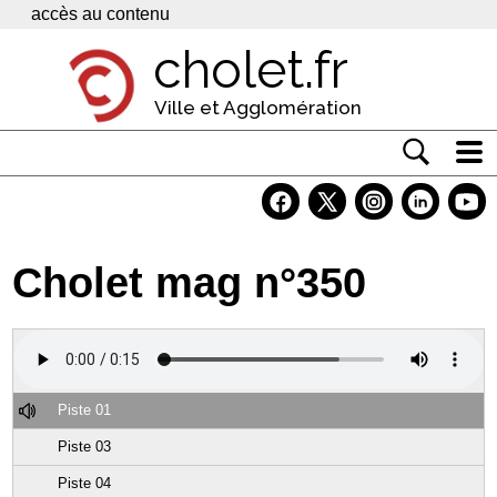
Panneau de gestion des cookies
accès au contenu
cholet.fr
Ville et Agglomération
Actualité
Vivre à Cholet
Cholet mag n°350
Economie
Services
Contacts
Piste 01
Piste 03
Piste 04