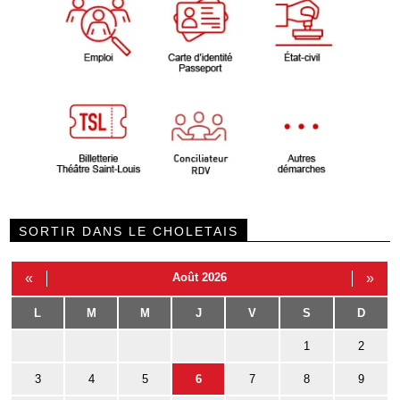
SORTIR DANS LE CHOLETAIS
«
Août 2026
»
L
M
M
J
V
S
D
1
2
3
4
5
6
7
8
9