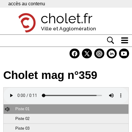
Panneau de gestion des cookies
accès au contenu
cholet.fr
Ville et Agglomération
Actualité
Vivre à Cholet
Cholet mag n°359
Economie
Services
Contacts
Piste 01
Piste 02
Piste 03