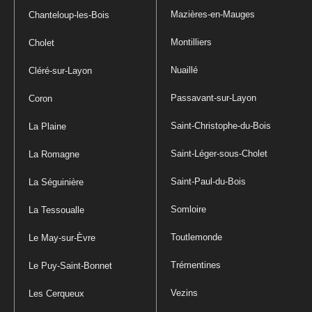
Mazières-en-Mauges
Chanteloup-les-Bois
Montilliers
Cholet
Nuaillé
Cléré-sur-Layon
Passavant-sur-Layon
Coron
Saint-Christophe-du-Bois
La Plaine
Saint-Léger-sous-Cholet
La Romagne
Saint-Paul-du-Bois
La Séguinière
Somloire
La Tessoualle
Toutlemonde
Le May-sur-Èvre
Trémentines
Le Puy-Saint-Bonnet
Vezins
Les Cerqueux