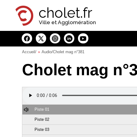
Panneau de gestion des cookies
cholet.fr
Ville et Agglomération
Accueil
/
Audio
/Cholet mag n°381
Cholet mag n°
Piste 01
Piste 02
Piste 03