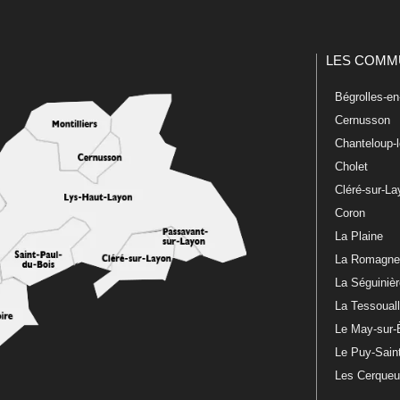
LES COMM
Bégrolles-e
Cernusson
Chanteloup-
Cholet
Cléré-sur-L
Coron
La Plaine
La Romagn
La Séguiniè
La Tessoual
Le May-sur-
Le Puy-Sain
Les Cerque