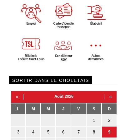
SORTIR DANS LE CHOLETAIS
«
Août 2026
»
L
M
M
J
V
S
D
1
2
3
4
5
6
7
8
9