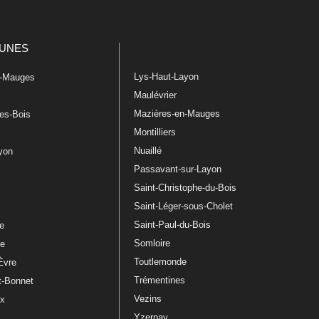
UNES
Lys-Haut-Layon
n-Mauges
Maulévrier
Mazières-en-Mauges
les-Bois
Montilliers
Nuaillé
ayon
Passavant-sur-Layon
Saint-Christophe-du-Bois
Saint-Léger-sous-Cholet
e
Saint-Paul-du-Bois
re
Somloire
le
Toutlemonde
Èvre
Trémentines
t-Bonnet
Vezins
ux
Yzernay