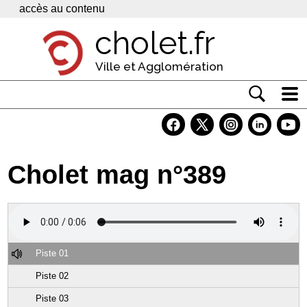
Panneau de gestion des cookies
accès au contenu
cholet.fr
Ville et Agglomération
Actualité
Vivre à Cholet
Cholet mag n°389
Economie
Services
Contacts
Piste 01
Piste 02
Piste 03