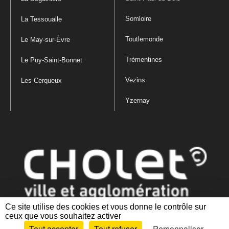
Somloire
La Tessoualle
Toutlemonde
Le May-sur-Èvre
Trémentines
Le Puy-Saint-Bonnet
Vezins
Les Cerqueux
Yzernay
Ce site utilise des cookies et vous donne le contrôle sur
ceux que vous souhaitez activer
Mentions légales
|
Politique de confidentialité
|
Politique de gestion
Tout accepter
Tout refuser
Personnaliser
des cookies
|
Plan du site
|
Accessibilité : partiellement conforme