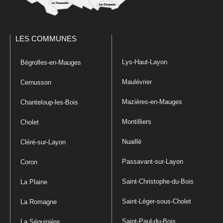
LES COMMUNES
Lys-Haut-Layon
Bégrolles-en-Mauges
Maulévrier
Cernusson
Mazières-en-Mauges
Chanteloup-les-Bois
Montilliers
Cholet
Nuaillé
Cléré-sur-Layon
Passavant-sur-Layon
Coron
Saint-Christophe-du-Bois
La Plaine
Saint-Léger-sous-Cholet
La Romagne
Saint-Paul-du-Bois
La Séguinière