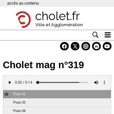
Panneau de gestion des cookies
accès au contenu
cholet.fr
Ville et Agglomération
Actualité
Vivre à Cholet
Cholet mag n°319
Economie
Services
Contacts
Piste 01
Piste 03
Piste 04