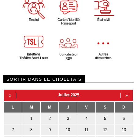
SORTIR DANS LE CHOLETAIS
«
Juillet 2025
»
L
M
M
J
V
S
D
1
2
3
4
5
6
7
8
9
10
11
12
13