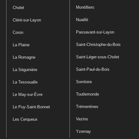
Montilliers
Cholet
Nuaillé
Cléré-sur-Layon
Passavant-sur-Layon
Coron
Saint-Christophe-du-Bois
La Plaine
Saint-Léger-sous-Cholet
La Romagne
Saint-Paul-du-Bois
La Séguinière
Somloire
La Tessoualle
Toutlemonde
Le May-sur-Èvre
Trémentines
Le Puy-Saint-Bonnet
Vezins
Les Cerqueux
Yzernay