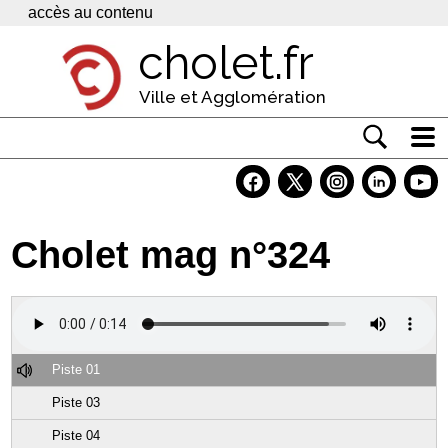
Panneau de gestion des cookies
accès au contenu
cholet.fr
Ville et Agglomération
Actualité
Vivre à Cholet
Cholet mag n°324
Economie
Services
Contacts
Piste 01
Piste 03
Piste 04