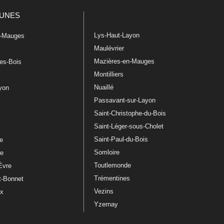
UNES
Lys-Haut-Layon
n-Mauges
Maulévrier
Mazières-en-Mauges
les-Bois
Montilliers
Nuaillé
ayon
Passavant-sur-Layon
Saint-Christophe-du-Bois
Saint-Léger-sous-Cholet
e
Saint-Paul-du-Bois
re
Somloire
le
Toutlemonde
Èvre
Trémentines
t-Bonnet
Vezins
ux
Yzernay