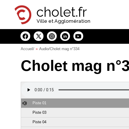
Panneau de gestion des cookies
cholet.fr
Ville et Agglomération
Accueil
/
Audio
/Cholet mag n°334
Cholet mag n°
Piste 01
Piste 03
Piste 04