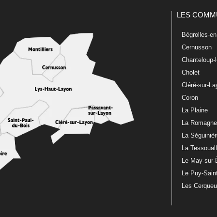
LES COMM
Bégrolles-e
Cernusson
Chanteloup-
Cholet
Cléré-sur-L
Coron
La Plaine
La Romagn
La Séguiniè
La Tessoual
Le May-sur-
Le Puy-Sain
Les Cerque