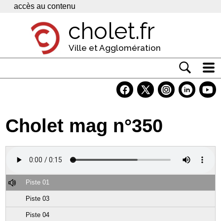
Panneau de gestion des cookies
accès au contenu
cholet.fr
Ville et Agglomération
Actualité
Vivre à Cholet
Cholet mag n°350
Economie
Services
Contacts
Piste 01
Piste 03
Piste 04