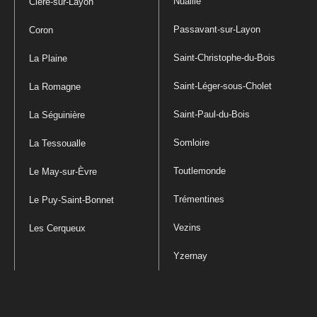
Nuaillé
Cléré-sur-Layon
Passavant-sur-Layon
Coron
Saint-Christophe-du-Bois
La Plaine
Saint-Léger-sous-Cholet
La Romagne
Saint-Paul-du-Bois
La Séguinière
Somloire
La Tessoualle
Toutlemonde
Le May-sur-Èvre
Trémentines
Le Puy-Saint-Bonnet
Vezins
Les Cerqueux
Yzernay