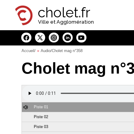
Panneau de gestion des cookies
cholet.fr
Ville et Agglomération
Accueil
/
Audio
/Cholet mag n°358
Cholet mag n°
Piste 01
Piste 02
Piste 03