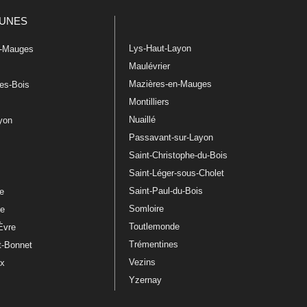
UNES
Lys-Haut-Layon
n-Mauges
Maulévrier
Mazières-en-Mauges
les-Bois
Montilliers
Nuaillé
ayon
Passavant-sur-Layon
Saint-Christophe-du-Bois
Saint-Léger-sous-Cholet
e
Saint-Paul-du-Bois
re
Somloire
le
Toutlemonde
Èvre
Trémentines
t-Bonnet
Vezins
ux
Yzernay