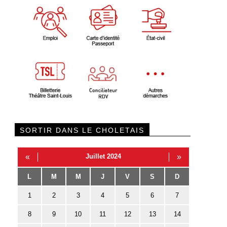
SORTIR DANS LE CHOLETAIS
«
Juillet 2024
»
L
M
M
J
V
S
D
1
2
3
4
5
6
7
8
9
10
11
12
13
14