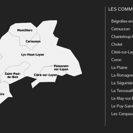
LES COMM
Bégrolles-e
Cernusson
Chanteloup-
Cholet
Cléré-sur-L
Coron
La Plaine
La Romagn
La Séguiniè
La Tessoual
Le May-sur-
Le Puy-Sain
Les Cerque