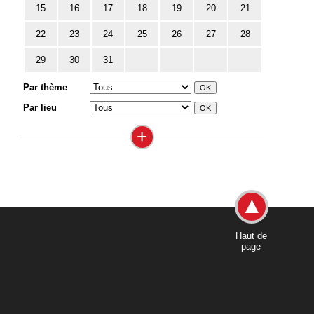
15
16
17
18
19
20
21
22
23
24
25
26
27
28
29
30
31
Par thème
Par lieu
+
Haut de
page