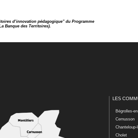
erritoires d’innovation pédagogique" du Programme
La Banque des Territoires).
LES COMM
Bégrolles-e
Cernusson
Chanteloup-
Cholet