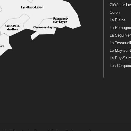
Cléré-sur-L
Coron
La Plaine
La Romagn
La Séguiniè
La Tessoual
Le May-sur-
Le Puy-Sain
Les Cerque