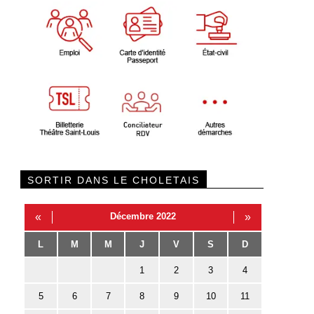
SORTIR DANS LE CHOLETAIS
«
Décembre 2022
»
L
M
M
J
V
S
D
1
2
3
4
5
6
7
8
9
10
11