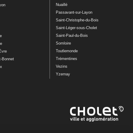
Nuaillé
ayon
Passavant-sur-Layon
Saint-Christophe-du-Bois
Saint-Léger-sous-Cholet
e
Saint-Paul-du-Bois
re
Somloire
le
Toutlemonde
Èvre
Trémentines
t-Bonnet
Vezins
ux
Yzernay