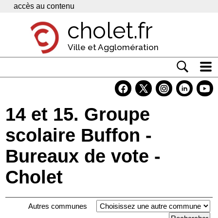
Panneau de gestion des cookies
accès au contenu
cholet.fr
Ville et Agglomération
Actualité
Vivre à Cholet
14 et 15. Groupe
Economie
scolaire Buffon -
Services
Bureaux de vote -
Contacts
Cholet
Autres communes