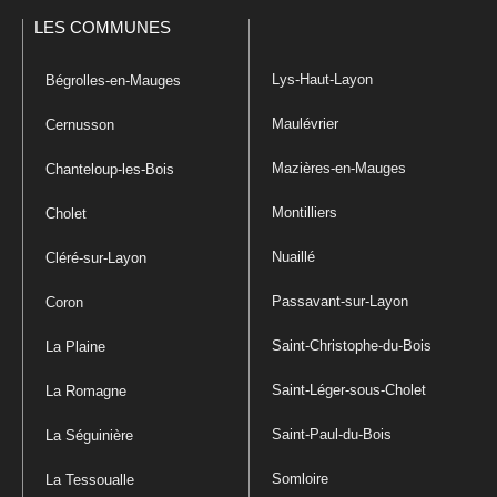
LES COMMUNES
Lys-Haut-Layon
Bégrolles-en-Mauges
Maulévrier
Cernusson
Mazières-en-Mauges
Chanteloup-les-Bois
Montilliers
Cholet
Nuaillé
Cléré-sur-Layon
Passavant-sur-Layon
Coron
Saint-Christophe-du-Bois
La Plaine
Saint-Léger-sous-Cholet
La Romagne
Saint-Paul-du-Bois
La Séguinière
Somloire
La Tessoualle