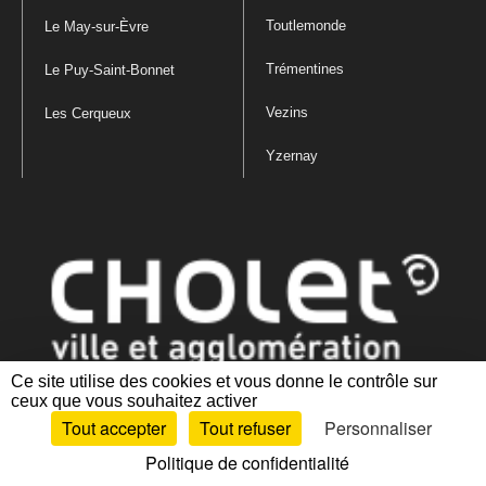
Toutlemonde
Le May-sur-Èvre
Trémentines
Le Puy-Saint-Bonnet
Vezins
Les Cerqueux
Yzernay
Ce site utilise des cookies et vous donne le contrôle sur
ceux que vous souhaitez activer
Mentions légales
|
Politique de confidentialité
|
Politique de gestion
Tout accepter
Tout refuser
Personnaliser
des cookies
|
Plan du site
|
Accessibilité : partiellement conforme
Politique de confidentialité
Artiphp - Ronald Guérin
© 2001-2024 est un logiciel libre distribué sous licence GPL.