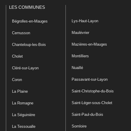
LES COMMUNES
Lys-Haut-Layon
Bégrolles-en-Mauges
Maulévrier
Cernusson
Mazières-en-Mauges
Chanteloup-les-Bois
Montilliers
Cholet
Nuaillé
Cléré-sur-Layon
Passavant-sur-Layon
Coron
Saint-Christophe-du-Bois
La Plaine
Saint-Léger-sous-Cholet
La Romagne
Saint-Paul-du-Bois
La Séguinière
Somloire
La Tessoualle