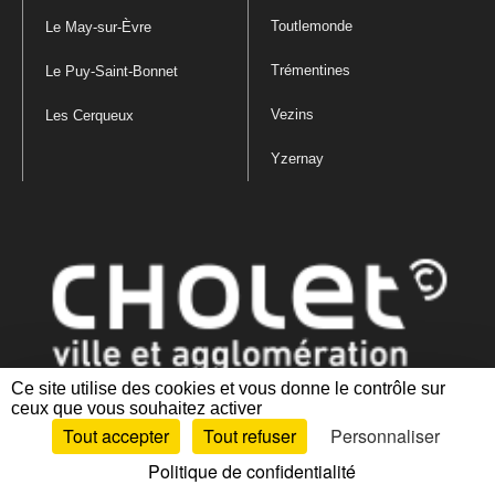
Toutlemonde
Le May-sur-Èvre
Trémentines
Le Puy-Saint-Bonnet
Vezins
Les Cerqueux
Yzernay
Ce site utilise des cookies et vous donne le contrôle sur
ceux que vous souhaitez activer
Mentions légales
|
Politique de confidentialité
|
Politique de gestion
Tout accepter
Tout refuser
Personnaliser
des cookies
|
Plan du site
|
Accessibilité : partiellement conforme
Politique de confidentialité
Artiphp - Ronald Guérin
© 2001-2024 est un logiciel libre distribué sous licence GPL.