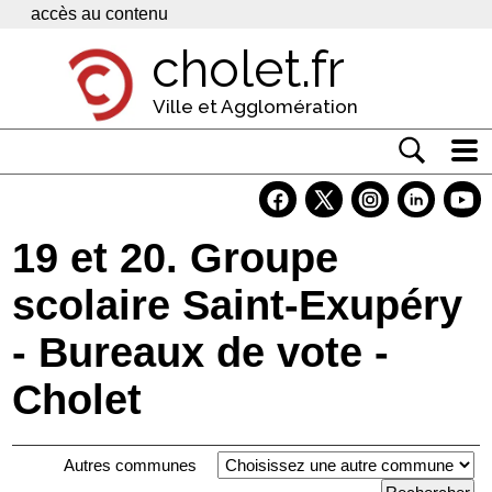
Panneau de gestion des cookies
accès au contenu
cholet.fr
Ville et Agglomération
Actualité
Vivre à Cholet
19 et 20. Groupe
Economie
scolaire Saint-Exupéry
Services
- Bureaux de vote -
Contacts
Cholet
Autres communes