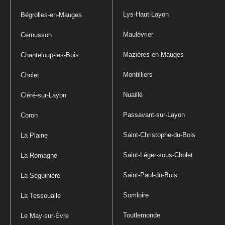
Lys-Haut-Layon
Bégrolles-en-Mauges
Maulévrier
Cernusson
Mazières-en-Mauges
Chanteloup-les-Bois
Montilliers
Cholet
Nuaillé
Cléré-sur-Layon
Passavant-sur-Layon
Coron
Saint-Christophe-du-Bois
La Plaine
Saint-Léger-sous-Cholet
La Romagne
Saint-Paul-du-Bois
La Séguinière
Somloire
La Tessoualle
Toutlemonde
Le May-sur-Èvre