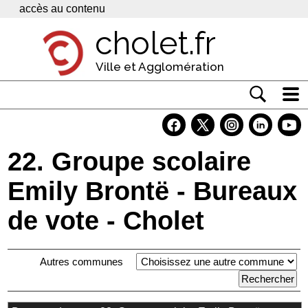
Panneau de gestion des cookies
accès au contenu
cholet.fr
Ville et Agglomération
Actualité
Vivre à Cholet
22. Groupe scolaire
Economie
Emily Brontë - Bureaux
Services
de vote - Cholet
Contacts
Autres communes