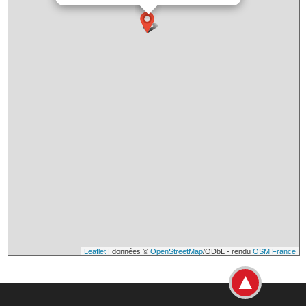
Leaflet
| données ©
OpenStreetMap
/ODbL - rendu
OSM France