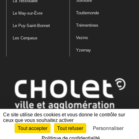
Somloire
La Tessoualle
Toutlemonde
Le May-sur-Èvre
Trémentines
Le Puy-Saint-Bonnet
Vezins
Les Cerqueux
Yzernay
Ce site utilise des cookies et vous donne le contrôle sur
ceux que vous souhaitez activer
Mentions légales
|
Politique de confidentialité
|
Politique de gestion
Tout accepter
Tout refuser
Personnaliser
des cookies
|
Plan du site
|
Accessibilité : partiellement conforme
Politique de confidentialité