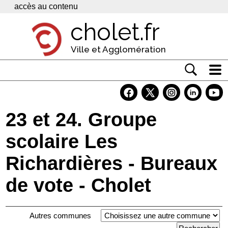
Panneau de gestion des cookies
accès au contenu
cholet.fr
Ville et Agglomération
Actualité
Vivre à Cholet
23 et 24. Groupe
Economie
scolaire Les
Services
Richardières - Bureaux
Contacts
de vote - Cholet
Autres communes